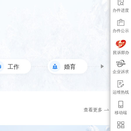
办件进度
办件公示
工作
婚育
社
企业诉求
运维热线
查看更多
移动端