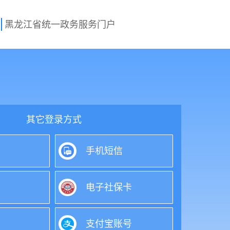
黑龙江省统一政务服务门户
其它登录方式
手机短信
电子社保卡
支付宝账号