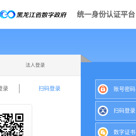
统一身份认证平台
法人登录
账号密码
扫码登录
数字证书