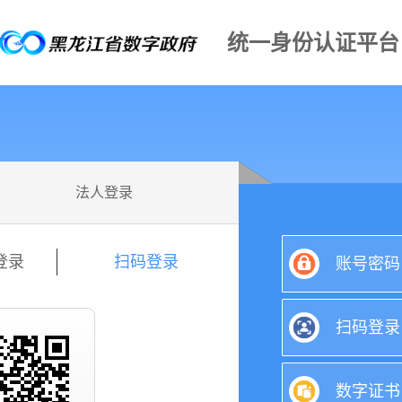
统一身份认证平台
法人登录
账号密码
扫码登录
数字证书