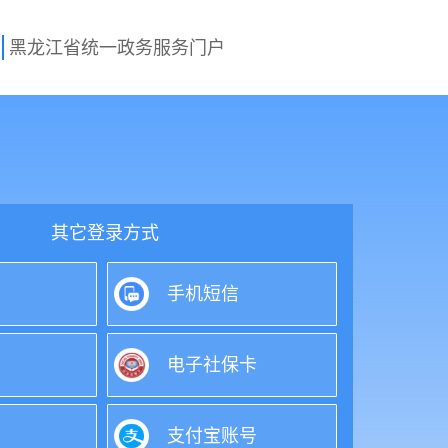
黑龙江省统一政务服务门户
其它登录方式
手机短信
电子社保卡
支付宝账号