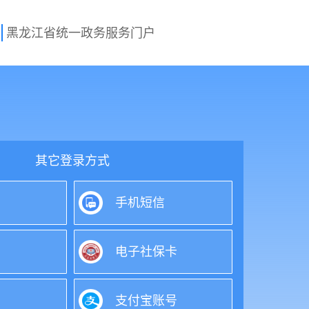
黑龙江省统一政务服务门户
其它登录方式
手机短信
电子社保卡
支付宝账号