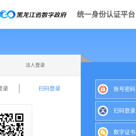
统一身份认证平台
法人登录
账号密码
扫码登录
数字证书