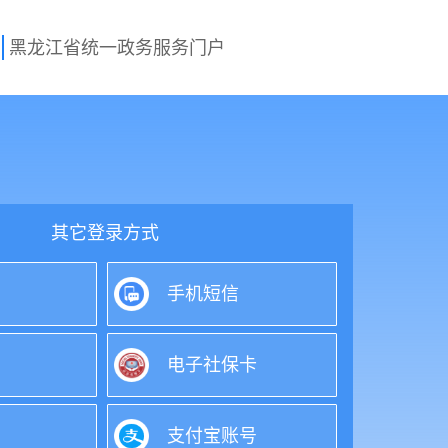
黑龙江省统一政务服务门户
其它登录方式
手机短信
电子社保卡
支付宝账号