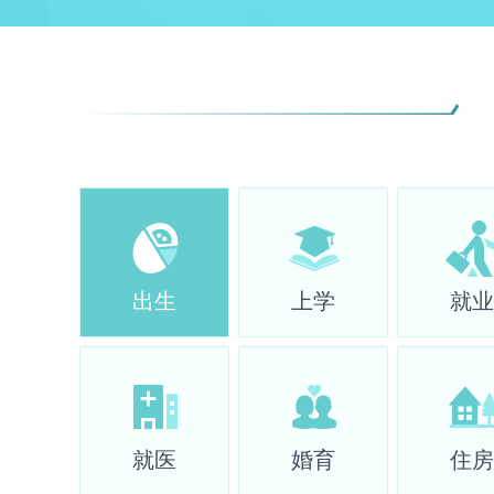
出生
上学
就业
就医
婚育
住房